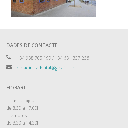
DADES DE CONTACTE
+34 938 705 199 / +34 681 337 236
olivaclinicadental@gmail.com
HORARI
Dilluns a dijous:
de 8.30 a 17.00h
Divendres:
de 8.30 a 14.30h